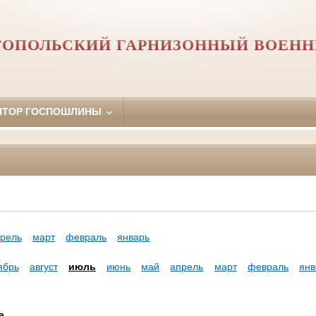
ТОПОЛЬСКИЙ ГАРНИЗОННЫЙ ВОЕНН
ЯТОР ГОСПОШЛИНЫ
рель
март
февраль
январь
ябрь
август
июль
июнь
май
апрель
март
февраль
янв
а