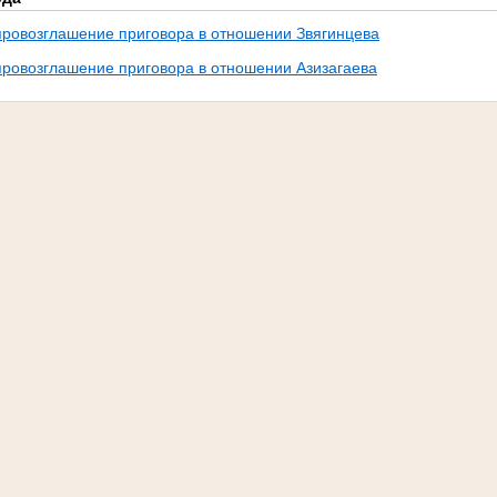
провозглашение приговора в отношении Звягинцева
провозглашение приговора в отношении Азизагаева