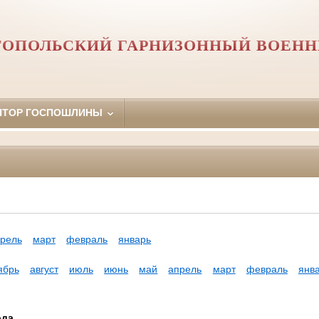
ТОПОЛЬСКИЙ ГАРНИЗОННЫЙ ВОЕНН
ЯТОР ГОСПОШЛИНЫ
рель
март
февраль
январь
ябрь
август
июль
июнь
май
апрель
март
февраль
янв
ода